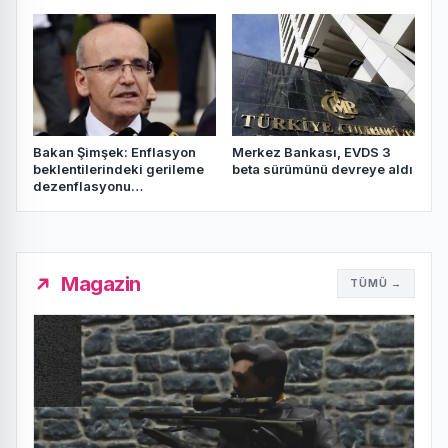
Bakan Şimşek: Enflasyon
Merkez Bankası, EVDS 3
beklentilerindeki gerileme
beta sürümünü devreye aldı
dezenflasyonu
güçlendiriyor
Magazin
TÜMÜ →