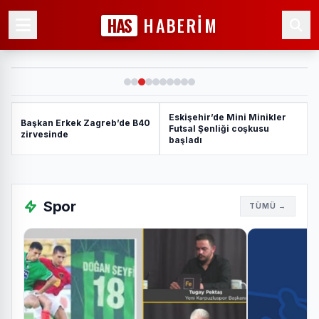
Başkan Erkek Zagreb’de B40
HAS
HABERİM
zirvesinde
Eskişehir’de Mini Minikler
Başkan Erkek Zagreb’de B40
Futsal Şenliği coşkusu
zirvesinde
başladı
6 ay önce
Manisa'dan amatör sporda 123
kulübe maddi destek
Spor
TÜMÜ →