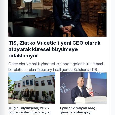
TIS, Zlatko Vucetic'i yeni CEO olarak
atayarak küresel büyümeye
odaklanıyor
Ödemeler ve nakit yönetimi için önde gelen bulut tabanlı
bir platform olan Treasury Intelligence Solutions (TIS),
bugün 1 Şubat 2026'dan itibaren geçerli olmak
1 yılda 12 milyon araç
Muğla Büyükşehir, 2025
gümrüklerden geçti
bütçe verilerinde öne çıktı