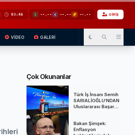
03:46
--.--
--.--
--.--
GİRİŞ
VİDEO
GALERİ
Çok Okunanlar
Türk İş İnsanı Semih
SARIALİOĞLU’NDAN
Uluslararası Başarı:
Belçika Kraliçesi
Mathilde’nin
Bakan Şimşek:
Katıldığı Zirvede
Enflasyon
ihleri
Stratejik İmza