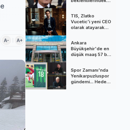
beklentilerindeki
le
gerileme
dezenflasyonu
TIS, Zlatko
güçlendiriyor
Vucetic'i yeni CEO
olarak atayarak
küresel
büyümeye
A-
A+
Ankara
odaklanıyor
Büyükşehir'de en
düşük maaş 57 bin
TL’yi aştı
Spor Zamanı'nda
Yenikarpuzluspor
gündemi... Hedef
namağlup
şampiyonluk