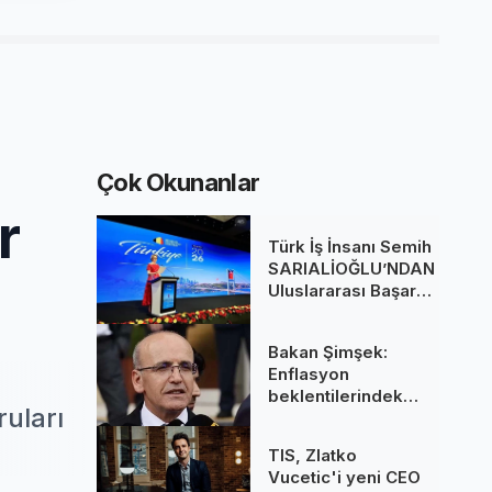
Çok Okunanlar
r
Türk İş İnsanı Semih
SARIALİOĞLU’NDAN
Uluslararası Başarı:
Belçika Kraliçesi
Mathilde’nin
Bakan Şimşek:
Katıldığı Zirvede
Enflasyon
Stratejik İmza
beklentilerindeki
uları
gerileme
dezenflasyonu
TIS, Zlatko
güçlendiriyor
Vucetic'i yeni CEO