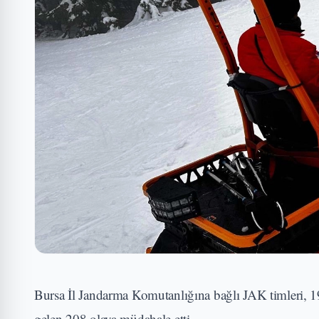
Bursa İl Jandarma Komutanlığına bağlı JAK timleri,
gelen 208 olaya müdahale etti.