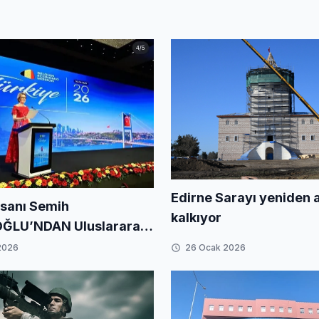
Edirne Sarayı yeniden 
nsanı Semih
kalkıyor
OĞLU’NDAN Uluslararası
elçika Kraliçesi
2026
26 Ocak 2026
nin Katıldığı Zirvede
 İmza