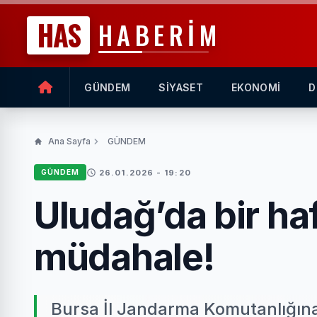
HAS
HABERİM
GÜNDEM
SİYASET
EKONOMİ
D
Ana Sayfa
GÜNDEM
26.01.2026 - 19:20
GÜNDEM
Uludağ’da bir ha
müdahale!
Bursa İl Jandarma Komutanlığına 