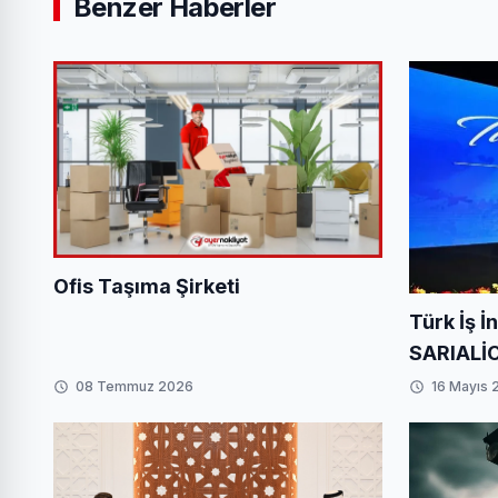
Benzer Haberler
Ofis Taşıma Şirketi
Türk İş İ
SARIALİ
Başarı: B
08 Temmuz 2026
16 Mayıs 
Mathilde’
Stratejik