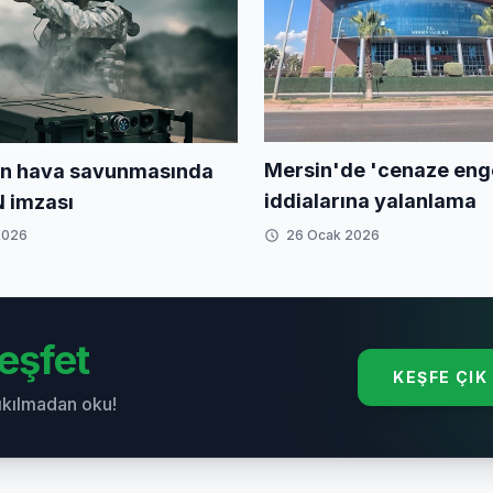
Mersin'de 'cenaze enge
n hava savunmasında
iddialarına yalanlama
 imzası
2026
26 Ocak 2026
eşfet
KEŞFE ÇIK
sıkılmadan oku!