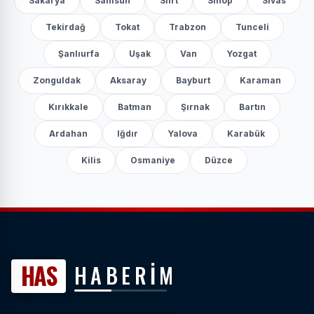
Sakarya
Samsun
Siirt
Sinop
Sivas
Tekirdağ
Tokat
Trabzon
Tunceli
Şanlıurfa
Uşak
Van
Yozgat
Zonguldak
Aksaray
Bayburt
Karaman
Kırıkkale
Batman
Şırnak
Bartın
Ardahan
Iğdır
Yalova
Karabük
Kilis
Osmaniye
Düzce
HAS
HABERİM