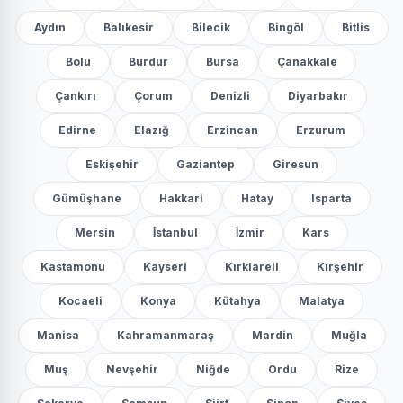
Aydın
Balıkesir
Bilecik
Bingöl
Bitlis
Bolu
Burdur
Bursa
Çanakkale
Çankırı
Çorum
Denizli
Diyarbakır
Edirne
Elazığ
Erzincan
Erzurum
Eskişehir
Gaziantep
Giresun
Gümüşhane
Hakkari
Hatay
Isparta
Mersin
İstanbul
İzmir
Kars
Kastamonu
Kayseri
Kırklareli
Kırşehir
Kocaeli
Konya
Kütahya
Malatya
Manisa
Kahramanmaraş
Mardin
Muğla
Muş
Nevşehir
Niğde
Ordu
Rize