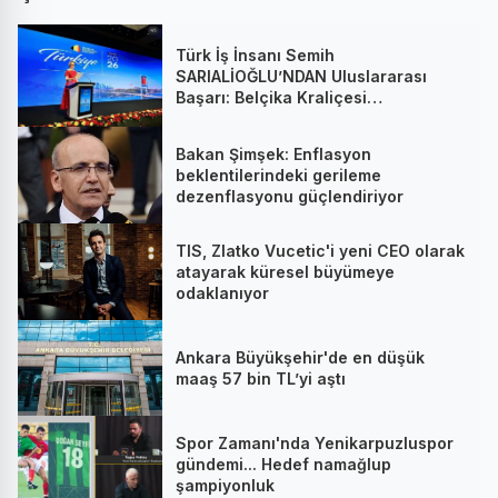
Türk İş İnsanı Semih
SARIALİOĞLU’NDAN Uluslararası
Başarı: Belçika Kraliçesi
Mathilde’nin Katıldığı Zirvede
Stratejik İmza
Bakan Şimşek: Enflasyon
beklentilerindeki gerileme
dezenflasyonu güçlendiriyor
TIS, Zlatko Vucetic'i yeni CEO olarak
atayarak küresel büyümeye
odaklanıyor
Ankara Büyükşehir'de en düşük
maaş 57 bin TL’yi aştı
Spor Zamanı'nda Yenikarpuzluspor
gündemi... Hedef namağlup
şampiyonluk