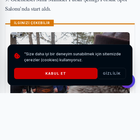
Salonu’nda start aldı.
İLGİNİZİ ÇEKEBİLİR
"Size daha iyi bir deneyim sunabilmek için sitemizde
çerezler (cookies) kullanıyoruz.
KABUL ET
GIZLILIK
Bozdağ Film'den Bilecik'e tarihi ziyaret
HABERI OKU