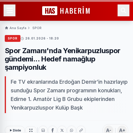
HAS
HABERİM
Ana Sayfa
SPOR
SPOR
26.01.2026 - 18:20
Spor Zamanı'nda Yenikarpuzluspor
gündemi... Hedef namağlup
şampiyonluk
Fe TV ekranlarında Erdoğan Demir’in hazırlayıp
sunduğu Spor Zamanı programının konukları,
Edirne 1. Amatör Lig B Grubu ekiplerinden
Yenikarpuzluspor Kulüp Başk
A-
A+
Dinle