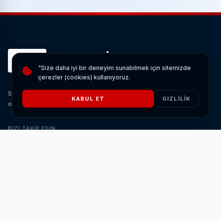
HAS
HABERİM
"Size daha iyi bir deneyim sunabilmek için sitemizde
çerezler (cookies) kullanıyoruz.
Son Dakika Güncel Haberler Türkiye'den sıcak gelişmeleri
KABUL ET
GIZLILIK
okuyabileceğiniz site.
BIZI TAKIP EDIN
HIZLI MENÜ
Hava Durumu