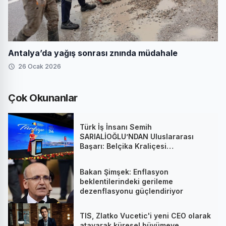
Antalya’da yağış sonrası znında müdahale
26 Ocak 2026
Çok Okunanlar
Türk İş İnsanı Semih
SARIALİOĞLU’NDAN Uluslararası
Başarı: Belçika Kraliçesi
Mathilde’nin Katıldığı Zirvede
Stratejik İmza
Bakan Şimşek: Enflasyon
beklentilerindeki gerileme
dezenflasyonu güçlendiriyor
TIS, Zlatko Vucetic'i yeni CEO olarak
atayarak küresel büyümeye