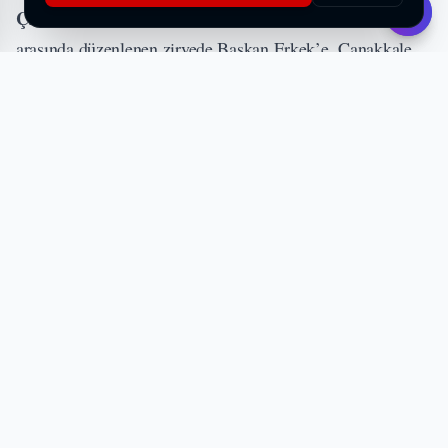
ÇANAKKALE (İGFA) -
25–27 Ocak 2026 tarihleri
arasında düzenlenen zirvede Başkan Erkek’e, Çanakkale
Belediyesi Meclis Üyeleri Öznur Doğangün ve Burcu
Özgen Demir eşlik ediyor.
Başkan Erkek, İstanbul Büyükşehir Belediye Başkan Vekili
Nuri Aslan ve İzmir Büyükşehir Belediye Başkanı Cemil
Tugay ile birlikte, zirveye ev sahipliği yapan Zagreb
Belediye Başkanı Tomislav Tomašević ile bir araya geldi.
Samimi bir ortamda gerçekleşen görüşmede dayanışma
mesajları verildi.
“Sürdürülebilir Kalkınmanın İtici Gücü Olarak Şehirler”
temasıyla düzenlenen zirvede, bölgesel iş birliğinin
güçlendirilmesi ve ortak sorunların dayanışma içinde